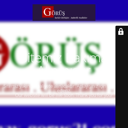
Sitemiz Bakıma
Alınmıştır
Sitemiz yakında faaliyete alınacaktır. Anlayışınız için teşekkür
ederiz.
Our website will be live soon. Thank you for your
understanding.