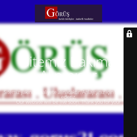
Sitemiz Bakıma
Alınmıştır
Sitemiz yakında faaliyete alınacaktır. Anlayışınız için teşekkür
ederiz.
Our website will be live soon. Thank you for your
understanding.