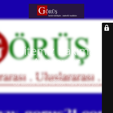
Sitemiz Bakıma
Alınmıştır
Sitemiz yakında faaliyete alınacaktır. Anlayışınız için teşekkür
ederiz.
Our website will be live soon. Thank you for your
understanding.