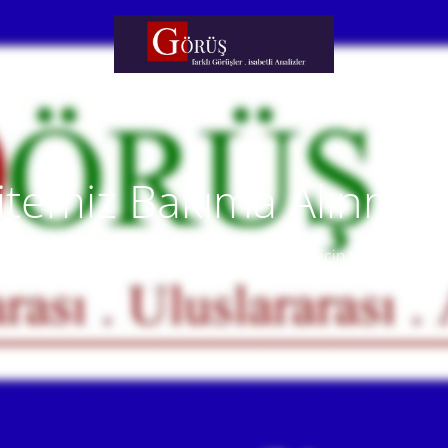
itemiz Bakıma Alınmışt
temiz yakında faaliyete alınacaktır. Anlayışınız için teşekkür eder
Our website will be live soon. Thank you for your understanding