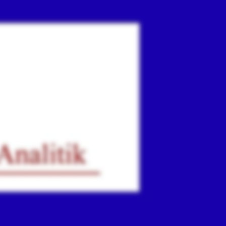
ır
iz.
.