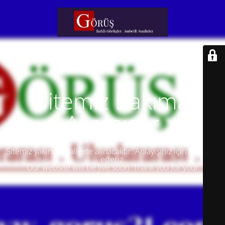
Sitemiz Bakıma
Alınmıştır
Sitemiz yakında faaliyete alınacaktır. Anlayışınız için teşekkür
ederiz.
Our website will be live soon. Thank you for your
understanding.