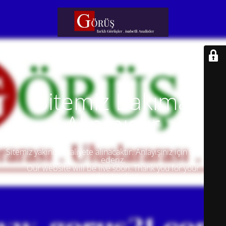
Sitemiz Bakıma
Alınmıştır
Sitemiz yakında faaliyete alınacaktır. Anlayışınız için teşekkür
ederiz.
Our website will be live soon. Thank you for your
understanding.