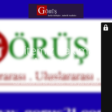
Sitemiz Bakıma
Alınmıştır
Sitemiz yakında faaliyete alınacaktır. Anlayışınız için teşekkür
ederiz.
Our website will be live soon. Thank you for your
understanding.