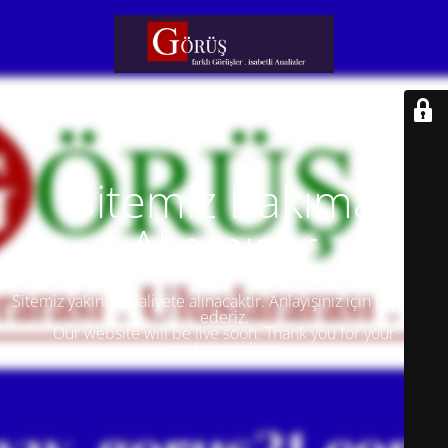
Sitemiz Bakıma
Alınmıştır
Sitemiz yakında faaliyete alınacaktır. Anlayışınız için teşekkür
ederiz.
Our website will be live soon. Thank you for your
understanding.