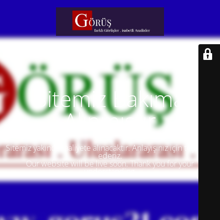
Sitemiz Bakıma
Alınmıştır
Sitemiz yakında faaliyete alınacaktır. Anlayışınız için teşekkür
ederiz.
Our website will be live soon. Thank you for your
understanding.