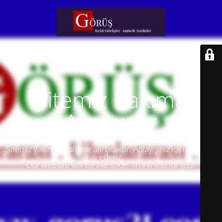
Sitemiz Bakıma
Alınmıştır
Sitemiz yakında faaliyete alınacaktır. Anlayışınız için teşekkür
ederiz.
Our website will be live soon. Thank you for your
understanding.