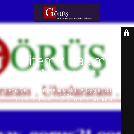
Sitemiz Bakıma
Alınmıştır
Sitemiz yakında faaliyete alınacaktır. Anlayışınız için teşekkür
ederiz.
Our website will be live soon. Thank you for your
understanding.