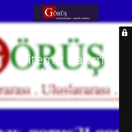
Sitemiz Bakıma
Alınmıştır
Sitemiz yakında faaliyete alınacaktır. Anlayışınız için teşekkür
ederiz.
Our website will be live soon. Thank you for your
understanding.