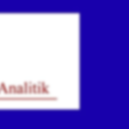
ır
iz.
.