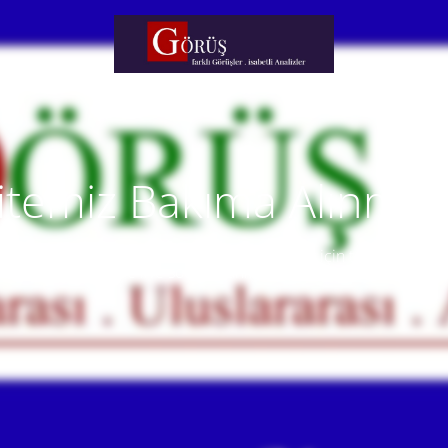
itemiz Bakıma Alınmışt
temiz yakında faaliyete alınacaktır. Anlayışınız için teşekkür eder
Our website will be live soon. Thank you for your understanding