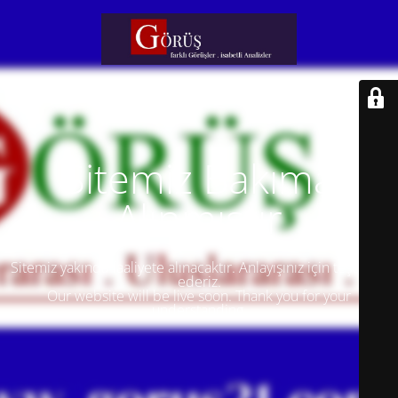
Sitemiz Bakıma
Alınmıştır
Sitemiz yakında faaliyete alınacaktır. Anlayışınız için teşekkür
ederiz.
Our website will be live soon. Thank you for your
understanding.