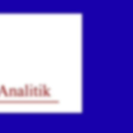
ır
iz.
.