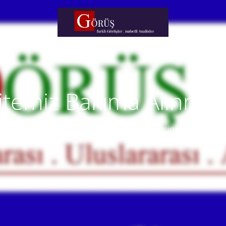
itemiz Bakıma Alınmışt
temiz yakında faaliyete alınacaktır. Anlayışınız için teşekkür eder
Our website will be live soon. Thank you for your understanding