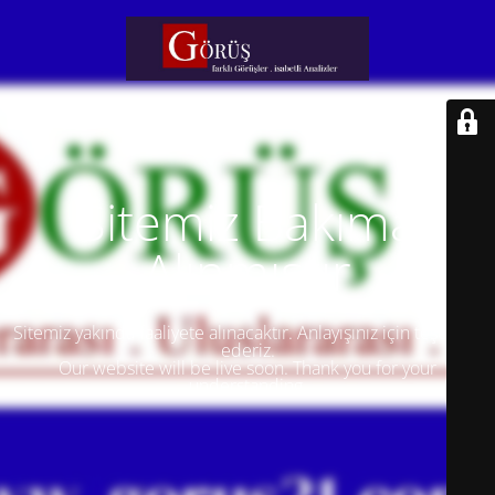
Sitemiz Bakıma
Alınmıştır
Sitemiz yakında faaliyete alınacaktır. Anlayışınız için teşekkür
ederiz.
Our website will be live soon. Thank you for your
understanding.