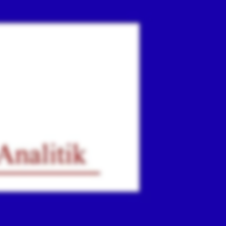
ır
iz.
.