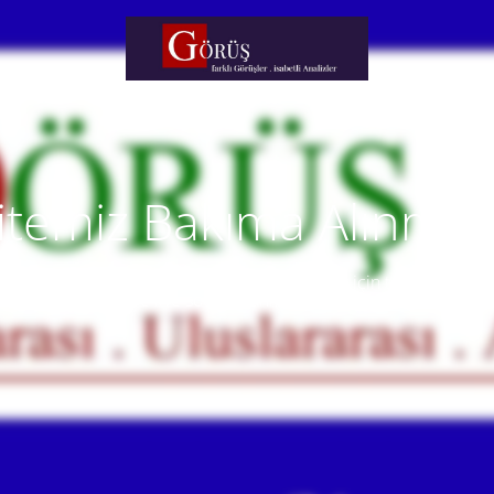
itemiz Bakıma Alınmışt
temiz yakında faaliyete alınacaktır. Anlayışınız için teşekkür eder
Our website will be live soon. Thank you for your understanding