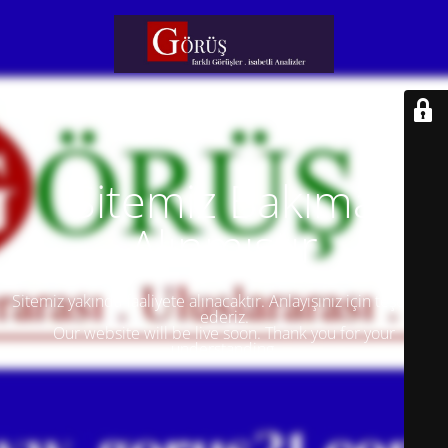
Sitemiz Bakıma
Alınmıştır
Sitemiz yakında faaliyete alınacaktır. Anlayışınız için teşekkür
ederiz.
Our website will be live soon. Thank you for your
understanding.