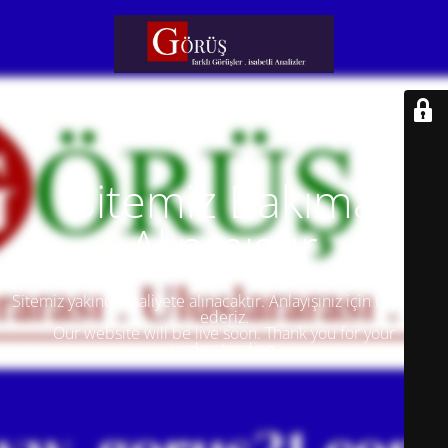
Sitemiz Bakıma
Alınmıştır
Sitemiz yakında faaliyete alınacaktır. Anlayışınız için teşekkür
ederiz.
Our website will be live soon. Thank you for your
understanding.