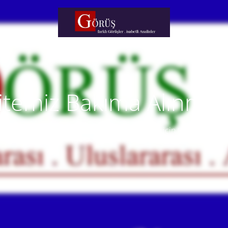
itemiz Bakıma Alınmışt
temiz yakında faaliyete alınacaktır. Anlayışınız için teşekkür eder
Our website will be live soon. Thank you for your understanding