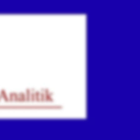
ır
iz.
.