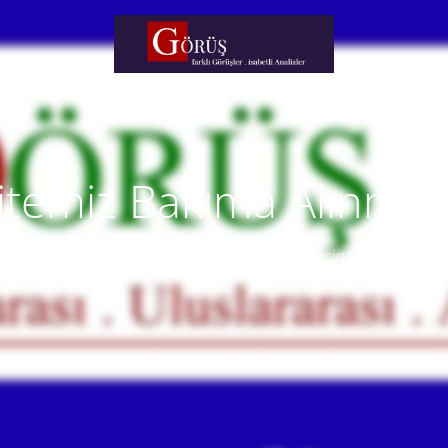
itemiz Bakıma Alınmışt
temiz yakında faaliyete alınacaktır. Anlayışınız için teşekkür eder
Our website will be live soon. Thank you for your understanding