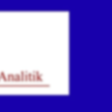
ır
iz.
.