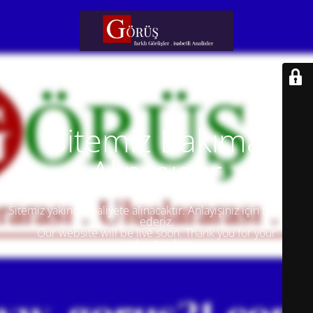
Sitemiz Bakıma
Alınmıştır
Sitemiz yakında faaliyete alınacaktır. Anlayışınız için teşekkür
ederiz.
Our website will be live soon. Thank you for your
understanding.