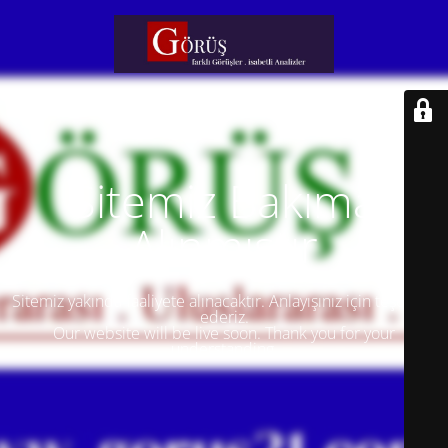
Sitemiz Bakıma
Alınmıştır
Sitemiz yakında faaliyete alınacaktır. Anlayışınız için teşekkür
ederiz.
Our website will be live soon. Thank you for your
understanding.