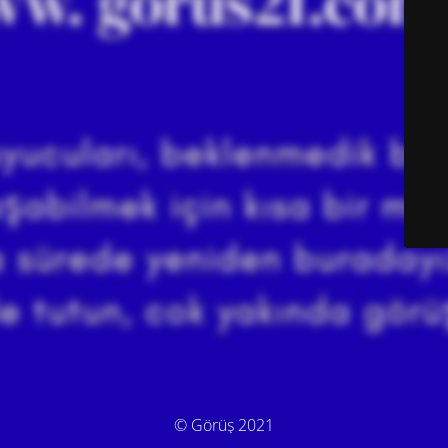
© Görüş 2021