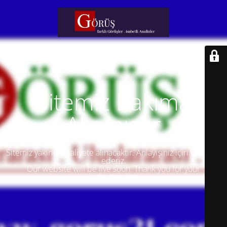
Sitemiz Bakıma
Alınmıştır
Sitemiz yakında faaliyete alınacaktır. Anlayışınız için teşekkür
ederiz.
Our website will be live soon. Thank you for your
understanding.