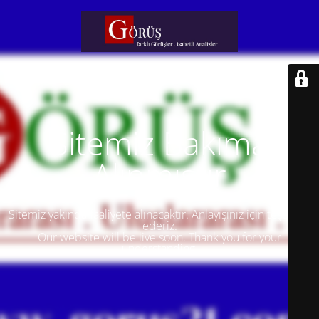
Sitemiz Bakıma
Alınmıştır
Sitemiz yakında faaliyete alınacaktır. Anlayışınız için teşekkür
ederiz.
Our website will be live soon. Thank you for your
understanding.