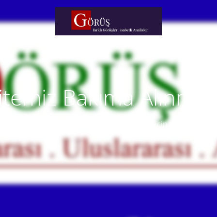
itemiz Bakıma Alınmışt
temiz yakında faaliyete alınacaktır. Anlayışınız için teşekkür eder
Our website will be live soon. Thank you for your understanding