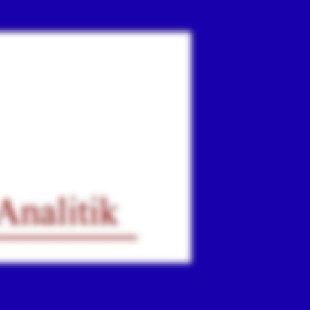
ır
iz.
.