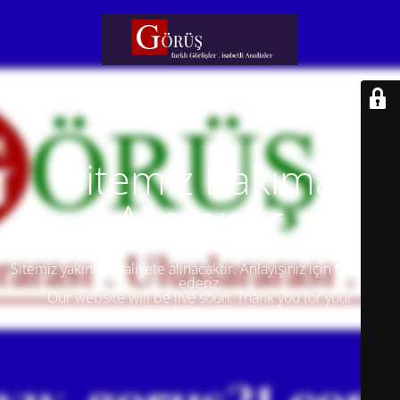
Sitemiz Bakıma
Alınmıştır
Sitemiz yakında faaliyete alınacaktır. Anlayışınız için teşekkür
ederiz.
Our website will be live soon. Thank you for your
understanding.