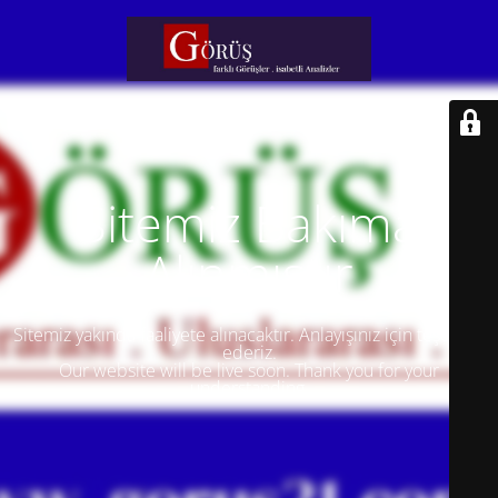
Sitemiz Bakıma
Alınmıştır
Sitemiz yakında faaliyete alınacaktır. Anlayışınız için teşekkür
ederiz.
Our website will be live soon. Thank you for your
understanding.