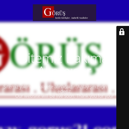
Sitemiz Bakıma
Alınmıştır
Sitemiz yakında faaliyete alınacaktır. Anlayışınız için teşekkür
ederiz.
Our website will be live soon. Thank you for your
understanding.