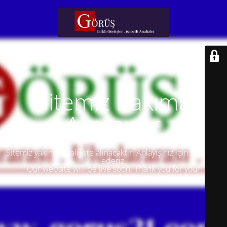
Sitemiz Bakıma
Alınmıştır
Sitemiz yakında faaliyete alınacaktır. Anlayışınız için teşekkür
ederiz.
Our website will be live soon. Thank you for your
understanding.