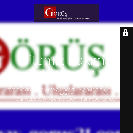
Sitemiz Bakıma
Alınmıştır
Sitemiz yakında faaliyete alınacaktır. Anlayışınız için teşekkür
ederiz.
Our website will be live soon. Thank you for your
understanding.