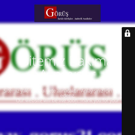
Sitemiz Bakıma
Alınmıştır
Sitemiz yakında faaliyete alınacaktır. Anlayışınız için teşekkür
ederiz.
Our website will be live soon. Thank you for your
understanding.