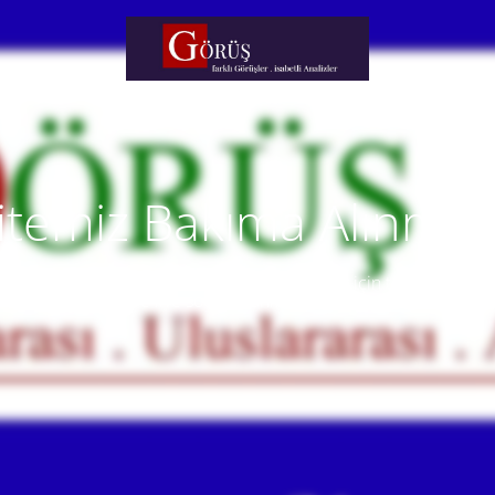
itemiz Bakıma Alınmışt
temiz yakında faaliyete alınacaktır. Anlayışınız için teşekkür eder
Our website will be live soon. Thank you for your understanding