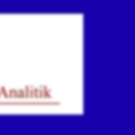
ır
iz.
.