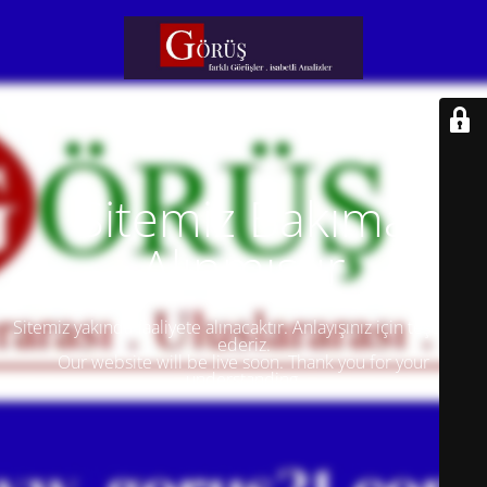
Sitemiz Bakıma
Alınmıştır
Sitemiz yakında faaliyete alınacaktır. Anlayışınız için teşekkür
ederiz.
Our website will be live soon. Thank you for your
understanding.