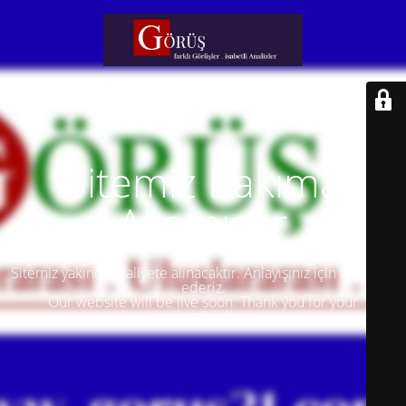
Sitemiz Bakıma
Alınmıştır
Sitemiz yakında faaliyete alınacaktır. Anlayışınız için teşekkür
ederiz.
Our website will be live soon. Thank you for your
understanding.