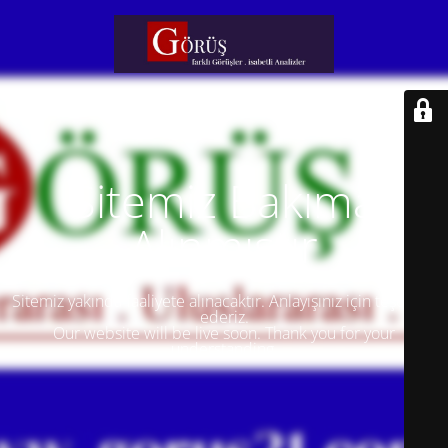
Sitemiz Bakıma
Alınmıştır
Sitemiz yakında faaliyete alınacaktır. Anlayışınız için teşekkür
ederiz.
Our website will be live soon. Thank you for your
understanding.