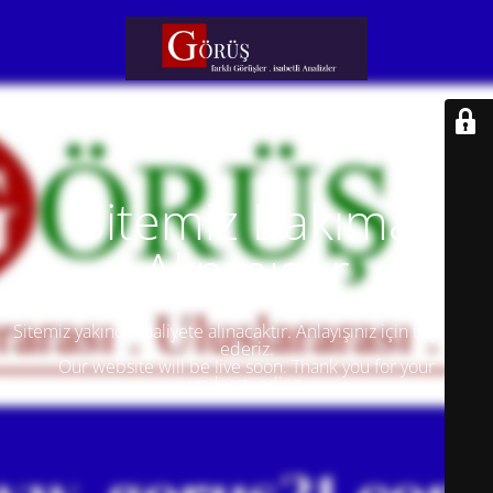
Sitemiz Bakıma
Alınmıştır
Sitemiz yakında faaliyete alınacaktır. Anlayışınız için teşekkür
ederiz.
Our website will be live soon. Thank you for your
understanding.