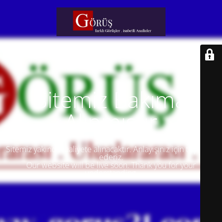
Sitemiz Bakıma
Alınmıştır
Sitemiz yakında faaliyete alınacaktır. Anlayışınız için teşekkür
ederiz.
Our website will be live soon. Thank you for your
understanding.