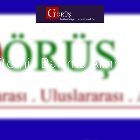
itemiz Bakıma Alınmışt
temiz yakında faaliyete alınacaktır. Anlayışınız için teşekkür eder
Our website will be live soon. Thank you for your understanding