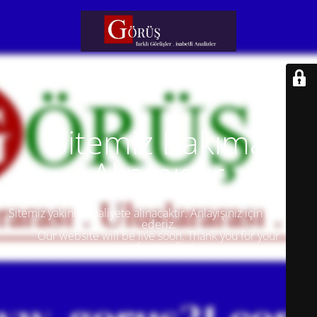
Sitemiz Bakıma
Alınmıştır
Sitemiz yakında faaliyete alınacaktır. Anlayışınız için teşekkür
ederiz.
Our website will be live soon. Thank you for your
understanding.