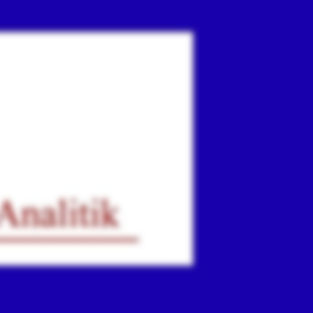
ır
iz.
.