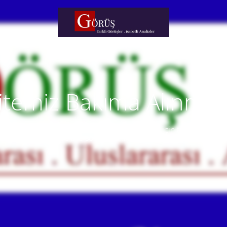
itemiz Bakıma Alınmışt
temiz yakında faaliyete alınacaktır. Anlayışınız için teşekkür eder
Our website will be live soon. Thank you for your understanding