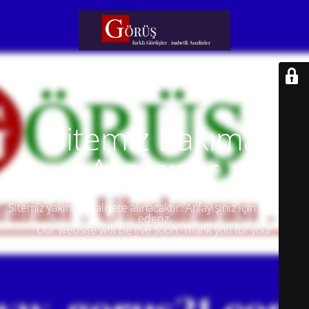
Sitemiz Bakıma
Alınmıştır
Sitemiz yakında faaliyete alınacaktır. Anlayışınız için teşekkür
ederiz.
Our website will be live soon. Thank you for your
understanding.