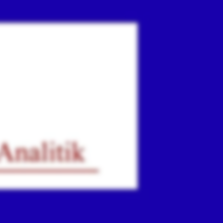
ır
iz.
.