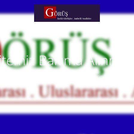
itemiz Bakıma Alınmışt
temiz yakında faaliyete alınacaktır. Anlayışınız için teşekkür eder
Our website will be live soon. Thank you for your understanding