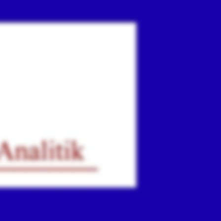
ır
iz.
.