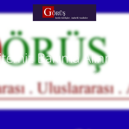
itemiz Bakıma Alınmışt
temiz yakında faaliyete alınacaktır. Anlayışınız için teşekkür eder
Our website will be live soon. Thank you for your understanding