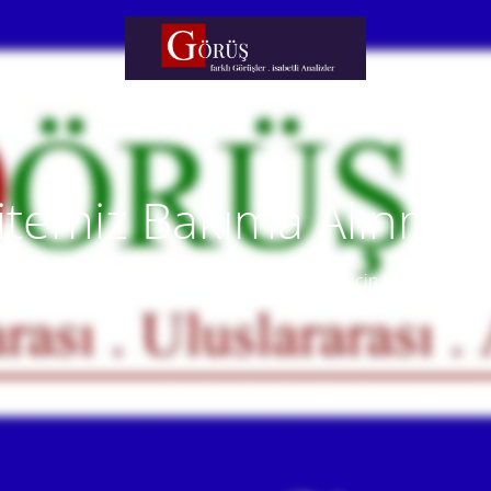
itemiz Bakıma Alınmışt
temiz yakında faaliyete alınacaktır. Anlayışınız için teşekkür eder
Our website will be live soon. Thank you for your understanding