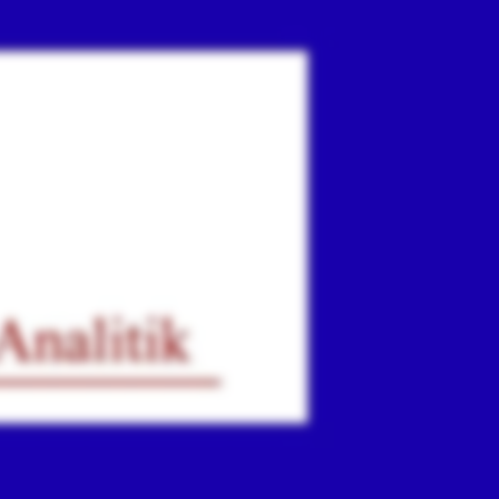
ır
iz.
.