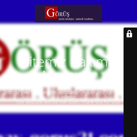
Sitemiz Bakıma
Alınmıştır
Sitemiz yakında faaliyete alınacaktır. Anlayışınız için teşekkür
ederiz.
Our website will be live soon. Thank you for your
understanding.