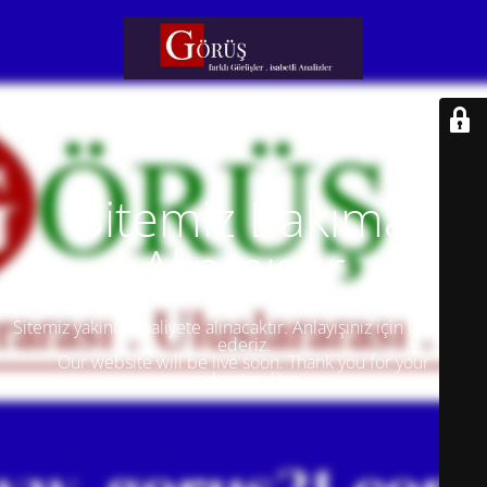
Sitemiz Bakıma
Alınmıştır
Sitemiz yakında faaliyete alınacaktır. Anlayışınız için teşekkür
ederiz.
Our website will be live soon. Thank you for your
understanding.