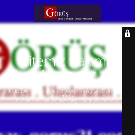
Sitemiz Bakıma
Alınmıştır
Sitemiz yakında faaliyete alınacaktır. Anlayışınız için teşekkür
ederiz.
Our website will be live soon. Thank you for your
understanding.