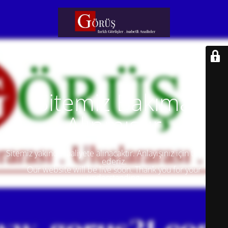
Sitemiz Bakıma
Alınmıştır
Sitemiz yakında faaliyete alınacaktır. Anlayışınız için teşekkür
ederiz.
Our website will be live soon. Thank you for your
understanding.