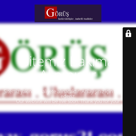
Sitemiz Bakıma
Alınmıştır
Sitemiz yakında faaliyete alınacaktır. Anlayışınız için teşekkür
ederiz.
Our website will be live soon. Thank you for your
understanding.